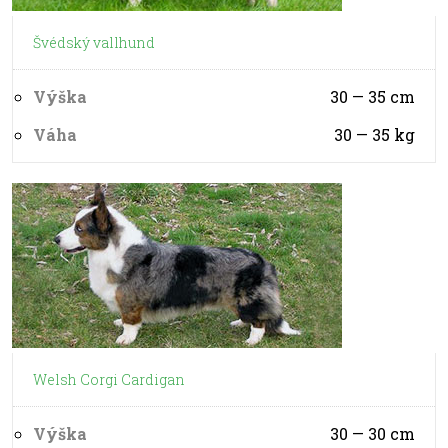
Švédský vallhund
Výška
30 — 35
cm
Váha
30 — 35
kg
Welsh Corgi Cardigan
Výška
30 — 30
cm