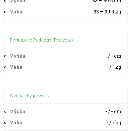
Výška
33 — 39.5
cm
Váha
33 — 39.5
kg
Portuguese Podengo (Pequeno)
Výška
- / -
cm
Váha
- / -
kg
Westfálský jezevčík
Výška
- / -
cm
Váha
- / -
kg