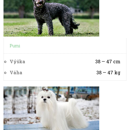
Pumi
Výška
38 — 47
cm
Váha
38 — 47
kg