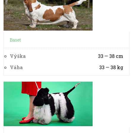
Baset
Výška
33 — 38
cm
Váha
33 — 38
kg