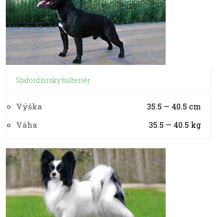
Stafordširský bulteriér
Výška
35.5 — 40.5
cm
Váha
35.5 — 40.5
kg