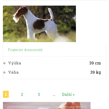
Foxteriér drsnosrstý
Výška
39
cm
Váha
39
kg
1
2
3
…
Další »