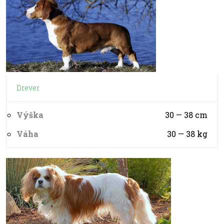
Drever
Výška
30 — 38
cm
Váha
30 — 38
kg