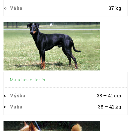
Váha
37
kg
Manchester teriér
Výška
38 — 41
cm
Váha
38 — 41
kg