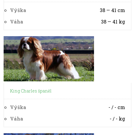
Výška
38 — 41
cm
Váha
38 — 41
kg
King Charles španěl
Výška
- / -
cm
Váha
- / -
kg