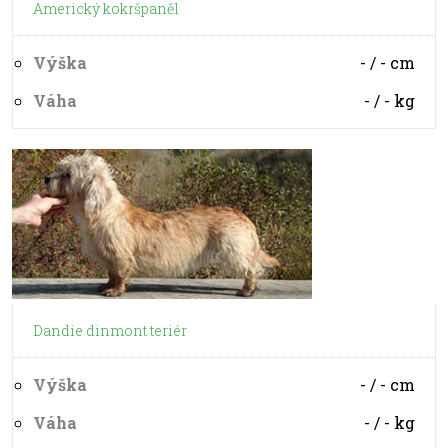
Americký kokršpaněl
Výška
- / -
cm
Váha
- / -
kg
Dandie dinmont teriér
Výška
- / -
cm
Váha
- / -
kg