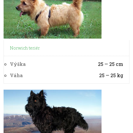
Norwich teriér
Výška
25 — 25
cm
Váha
25 — 25
kg