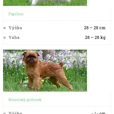
Papillon
Výška
28 — 28
cm
Váha
28 — 28
kg
Bruselský grifonek
Výška
- / -
cm