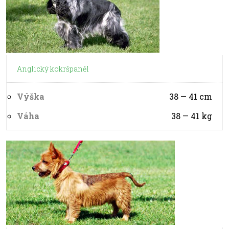
Anglický kokršpaněl
Výška
38 — 41
cm
Váha
38 — 41
kg