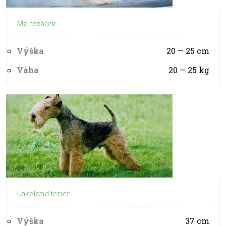
Maltézáček
Výška
20 — 25
cm
Váha
20 — 25
kg
Lakeland teriér
Výška
37
cm