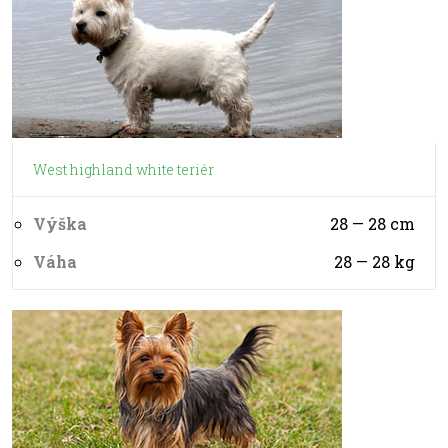
West highland white teriér
Výška
28 — 28
cm
Váha
28 — 28
kg