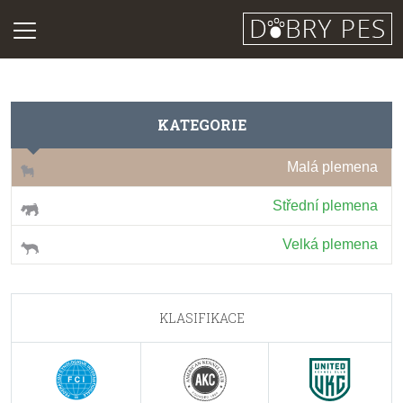
KATEGORIE
Malá plemena
Střední plemena
Velká plemena
KLASIFIKACE