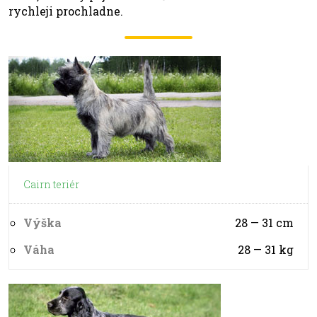
rychleji prochladne.
Cairn teriér
Výška
28 — 31
cm
Váha
28 — 31
kg