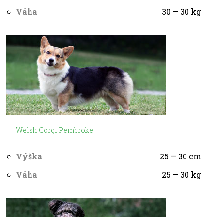
Váha
30 — 30
kg
Welsh Corgi Pembroke
Výška
25 — 30
cm
Váha
25 — 30
kg