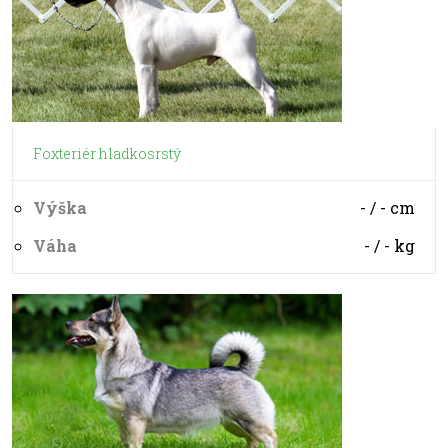
Foxteriér hladkosrstý
Výška
- / -
cm
Váha
- / -
kg