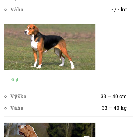
Váha
- / -
kg
Bígl
Výška
33 — 40
cm
Váha
33 — 40
kg