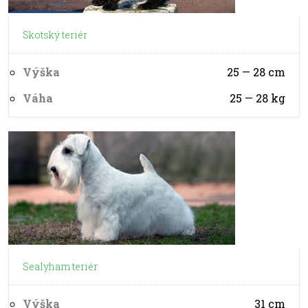
Skotský teriér
Výška
25 — 28
cm
Váha
25 — 28
kg
Sealyham teriér
Výška
31
cm