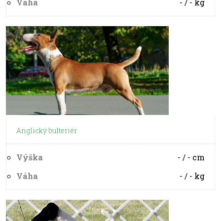
Váha
- / -
kg
Anglický bulteriér
Výška
- / -
cm
Váha
- / -
kg