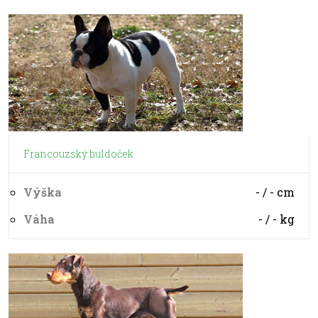
Francouzský buldoček
Výška
- / -
cm
Váha
- / -
kg