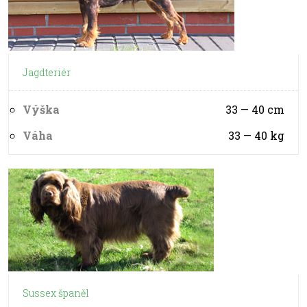
Jagdteriér
Výška
33 — 40
cm
Váha
33 — 40
kg
Sussex španěl