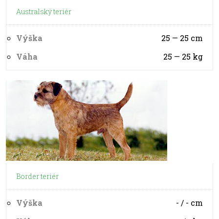
Australský teriér
Výška
25 — 25
cm
Váha
25 — 25
kg
Border teriér
Výška
- / -
cm