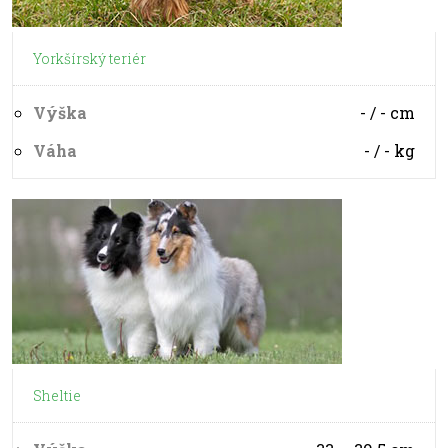
Yorkšírský teriér
Výška
- / -
cm
Váha
- / -
kg
Sheltie