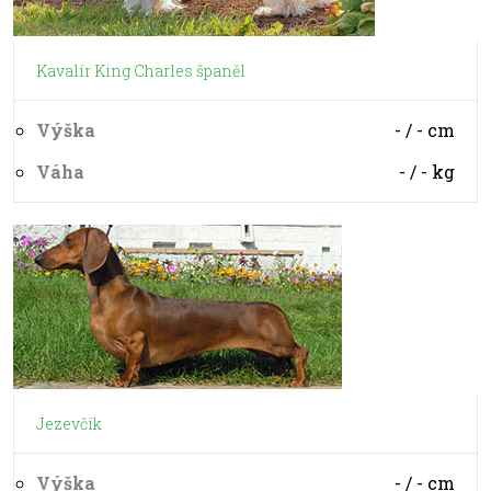
Kavalír King Charles španěl
Výška
- / -
cm
Váha
- / -
kg
Jezevčík
Výška
- / -
cm